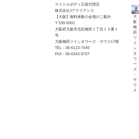
スイトルボディ正規代理店
株式会社Jアライアンス
大
【大阪】無料体験の会場のご案内
阪
〒530-0001
梅
大阪府大阪市北区梅田１丁目１３番１
田
号
ツ
大阪梅田ツインタワーズ・サウス17階
イ
TEL：06-6123-7040
ン
タ
FAX：06-6343-9707
ワ
ー
ズ
・
サ
ウ
ス