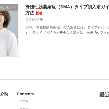
脊髄性筋萎縮症（SMA）タイプ別入浴ガ
患別入浴ガイド
方法
新着!!
2026年5月25日
SMA（脊髄性筋萎縮症）の入浴介助は、タイプ1〜3
す。各タイプの特徴と安全な入浴方法・医療的ケアと
浴介助
Contents
最
ホーム