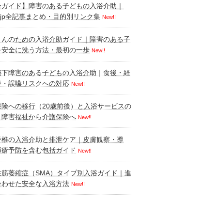
合ガイド】障害のある子どもの入浴介助｜
tle.jp全記事まとめ・目的別リンク集
New!!
さんのための入浴介助ガイド｜障害のある子
を安全に洗う方法・最初の一歩
New!!
嚥下障害のある子どもの入浴介助｜食後・経
養・誤嚥リスクへの対応
New!!
保険への移行（20歳前後）と入浴サービスの
｜障害福祉から介護保険へ
New!!
脊椎の入浴介助と排泄ケア｜皮膚観察・導
褥瘡予防を含む包括ガイド
New!!
性筋萎縮症（SMA）タイプ別入浴ガイド｜進
合わせた安全な入浴方法
New!!