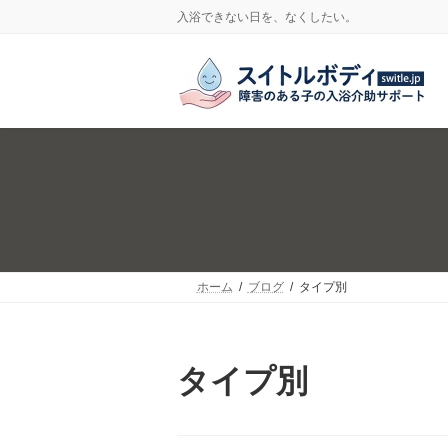
コ
ナ
入浴できない日を、なくしたい。
ン
ビ
テ
ゲ
ン
ー
ツ
シ
へ
ョ
ス
ン
キ
に
ッ
移
プ
動
ホーム
ブログ
タイプ別
タイプ別