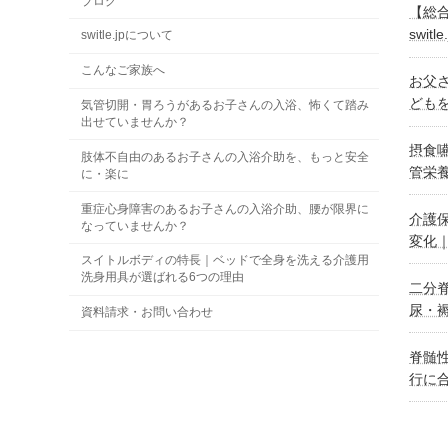
ブログ
【総
swi
switle.jpについて
こんなご家族へ
お父
ども
気管切開・胃ろうがあるお子さんの入浴、怖くて踏み
出せていませんか？
摂食
肢体不自由のあるお子さんの入浴介助を、もっと安全
管栄
に・楽に
重症心身障害のあるお子さんの入浴介助、腰が限界に
介護
なっていませんか？
変化
スイトルボディの特長｜ベッドで全身を洗える介護用
洗身用具が選ばれる6つの理由
二分
尿・
資料請求・お問い合わせ
脊髄
行に