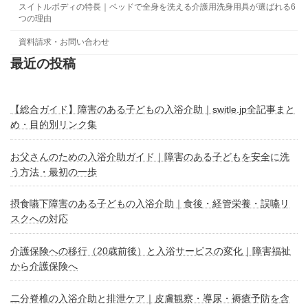
スイトルボディの特長｜ベッドで全身を洗える介護用洗身用具が選ばれる6
つの理由
資料請求・お問い合わせ
最近の投稿
【総合ガイド】障害のある子どもの入浴介助｜switle.jp全記事まと
め・目的別リンク集
お父さんのための入浴介助ガイド｜障害のある子どもを安全に洗
う方法・最初の一歩
摂食嚥下障害のある子どもの入浴介助｜食後・経管栄養・誤嚥リ
スクへの対応
介護保険への移行（20歳前後）と入浴サービスの変化｜障害福祉
から介護保険へ
二分脊椎の入浴介助と排泄ケア｜皮膚観察・導尿・褥瘡予防を含