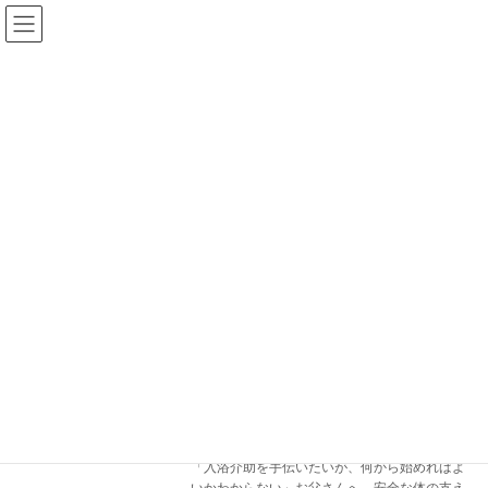
コ
ナ
ン
ビ
テ
ゲ
ン
ー
ツ
シ
へ
ョ
ス
ン
ブログ
キ
に
ッ
移
プ
動
ホーム
ブログ
介助方法
介助方法
お父さんのための入浴介助ガイド｜障害
介護者支援
のある子どもを安全に洗う方法・最初の
一歩
2026年5月25日
「入浴介助を手伝いたいが、何から始めればよ
いかわからない」お父さんへ。安全な体の支え