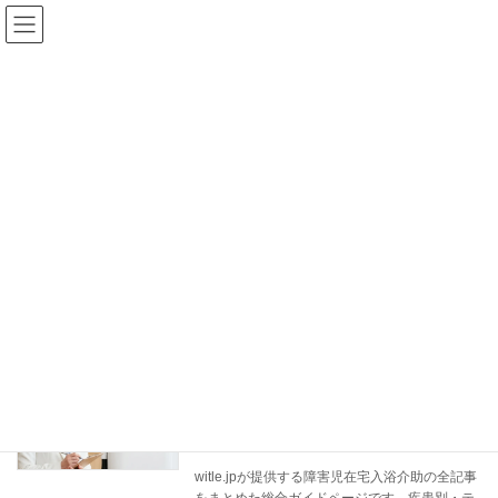
コ
ナ
ン
ビ
テ
ゲ
ン
ー
ツ
シ
へ
ョ
ス
ン
ブログ
キ
に
ッ
移
プ
動
ホーム
ブログ
制度
制度
【総合ガイド】障害のある子どもの入浴
総合ガイド
介助｜switle.jp全記事まとめ・目的別リ
ンク集
2026年5月25日
witle.jpが提供する障害児在宅入浴介助の全記事
をまとめた総合ガイドページです。疾患別・テ