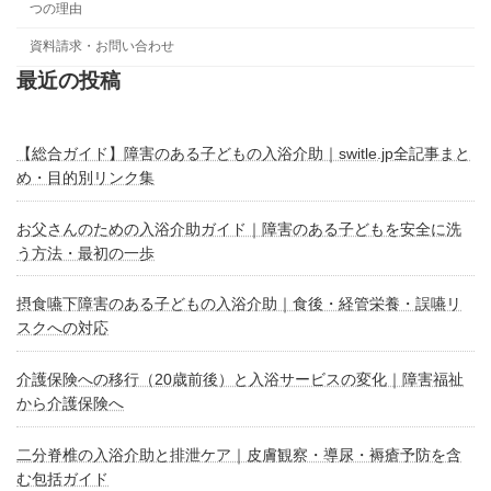
つの理由
資料請求・お問い合わせ
最近の投稿
【総合ガイド】障害のある子どもの入浴介助｜switle.jp全記事まと
め・目的別リンク集
お父さんのための入浴介助ガイド｜障害のある子どもを安全に洗
う方法・最初の一歩
摂食嚥下障害のある子どもの入浴介助｜食後・経管栄養・誤嚥リ
スクへの対応
介護保険への移行（20歳前後）と入浴サービスの変化｜障害福祉
から介護保険へ
二分脊椎の入浴介助と排泄ケア｜皮膚観察・導尿・褥瘡予防を含
む包括ガイド