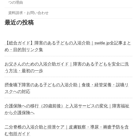
つの理由
資料請求・お問い合わせ
最近の投稿
【総合ガイド】障害のある子どもの入浴介助｜switle.jp全記事まと
め・目的別リンク集
お父さんのための入浴介助ガイド｜障害のある子どもを安全に洗
う方法・最初の一歩
摂食嚥下障害のある子どもの入浴介助｜食後・経管栄養・誤嚥リ
スクへの対応
介護保険への移行（20歳前後）と入浴サービスの変化｜障害福祉
から介護保険へ
二分脊椎の入浴介助と排泄ケア｜皮膚観察・導尿・褥瘡予防を含
む包括ガイド