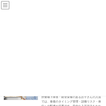
コ
ナ
ン
ビ
テ
ゲ
ン
ー
ツ
シ
へ
ョ
ス
ン
ブログ
キ
に
ッ
移
プ
動
ホーム
ブログ
摂食嚥下障害
摂食嚥下障害
摂食嚥下障害のある子どもの入浴介助｜
介護者支援
食後・経管栄養・誤嚥リスクへの対応
2026年5月25日
摂食嚥下障害・経管栄養のあるお子さんの入浴
では、食後のタイミング管理・誤嚥リスク・体
位への配慮が必要です。安全な入浴方法をわか