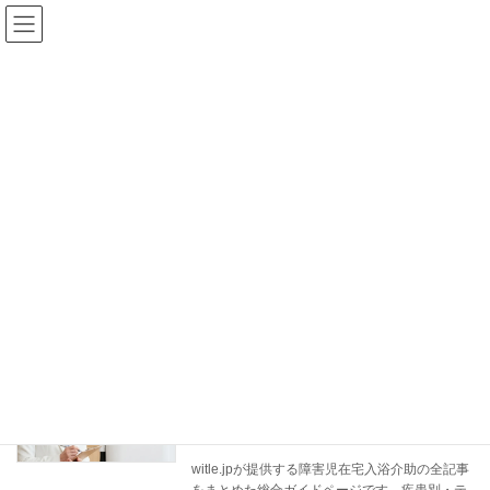
コ
ナ
ン
ビ
テ
ゲ
ン
ー
ツ
シ
へ
ョ
ス
ン
ブログ
キ
に
ッ
移
プ
動
ホーム
ブログ
総合ガイド
総合ガイド
【総合ガイド】障害のある子どもの入浴
総合ガイド
介助｜switle.jp全記事まとめ・目的別リ
ンク集
2026年5月25日
witle.jpが提供する障害児在宅入浴介助の全記事
をまとめた総合ガイドページです。疾患別・テ