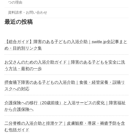
つの理由
資料請求・お問い合わせ
最近の投稿
【総合ガイド】障害のある子どもの入浴介助｜switle.jp全記事まと
め・目的別リンク集
お父さんのための入浴介助ガイド｜障害のある子どもを安全に洗
う方法・最初の一歩
摂食嚥下障害のある子どもの入浴介助｜食後・経管栄養・誤嚥リ
スクへの対応
介護保険への移行（20歳前後）と入浴サービスの変化｜障害福祉
から介護保険へ
二分脊椎の入浴介助と排泄ケア｜皮膚観察・導尿・褥瘡予防を含
む包括ガイド