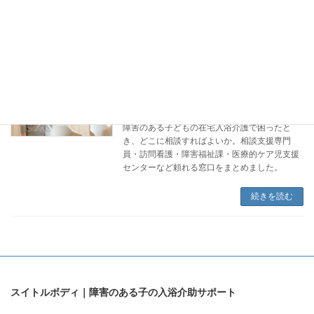
点をわかりやすく解説します。
続きを読む
在宅入浴介護を支える相談窓口・支援リ
介護者支援
ソースまとめ｜困ったときの頼り先一覧
2026年5月22日
障害のある子どもの在宅入浴介護で困ったと
き、どこに相談すればよいか。相談支援専門
員・訪問看護・障害福祉課・医療的ケア児支援
センターなど頼れる窓口をまとめました。
続きを読む
スイトルボディ｜障害のある子の入浴介助サポート