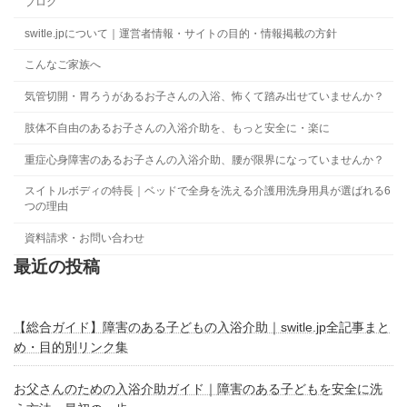
ブログ
switle.jpについて｜運営者情報・サイトの目的・情報掲載の方針
こんなご家族へ
気管切開・胃ろうがあるお子さんの入浴、怖くて踏み出せていませんか？
肢体不自由のあるお子さんの入浴介助を、もっと安全に・楽に
重症心身障害のあるお子さんの入浴介助、腰が限界になっていませんか？
スイトルボディの特長｜ベッドで全身を洗える介護用洗身用具が選ばれる6
つの理由
資料請求・お問い合わせ
最近の投稿
【総合ガイド】障害のある子どもの入浴介助｜switle.jp全記事まと
め・目的別リンク集
お父さんのための入浴介助ガイド｜障害のある子どもを安全に洗