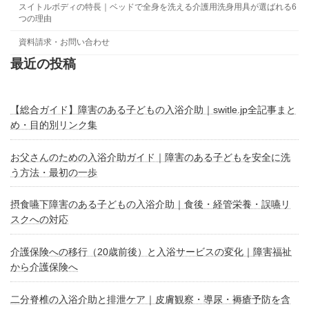
スイトルボディの特長｜ベッドで全身を洗える介護用洗身用具が選ばれる6
つの理由
資料請求・お問い合わせ
最近の投稿
【総合ガイド】障害のある子どもの入浴介助｜switle.jp全記事まと
め・目的別リンク集
お父さんのための入浴介助ガイド｜障害のある子どもを安全に洗
う方法・最初の一歩
摂食嚥下障害のある子どもの入浴介助｜食後・経管栄養・誤嚥リ
スクへの対応
介護保険への移行（20歳前後）と入浴サービスの変化｜障害福祉
から介護保険へ
二分脊椎の入浴介助と排泄ケア｜皮膚観察・導尿・褥瘡予防を含