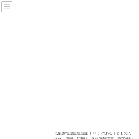
コ
ナ
ン
ビ
テ
ゲ
ン
ー
ツ
シ
へ
ョ
ス
ン
ブログ
キ
に
ッ
移
プ
動
ホーム
ブログ
HIE
HIE
低酸素性虚血性脳症（HIE）のある子ど
入浴介助
もの入浴ガイド｜痙攣・筋緊張・体温調
節への対応
2026年5月25日
低酸素性虚血性脳症（HIE）のある子どもの入
浴は、痙攣・筋緊張・体温調節障害・嚥下機能