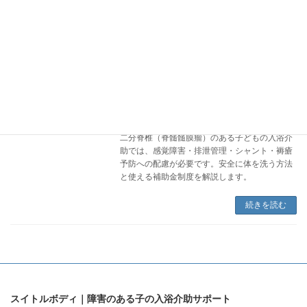
ケアの組み合わせを詳しく解説します。
続きを読む
二分脊椎のある子どもの入浴介助ガイド
入浴介助
｜感覚障害・排泄管理をふまえた安全な
方法
2026年5月22日
二分脊椎（脊髄髄膜瘤）のある子どもの入浴介
助では、感覚障害・排泄管理・シャント・褥瘡
予防への配慮が必要です。安全に体を洗う方法
と使える補助金制度を解説します。
続きを読む
スイトルボディ｜障害のある子の入浴介助サポート