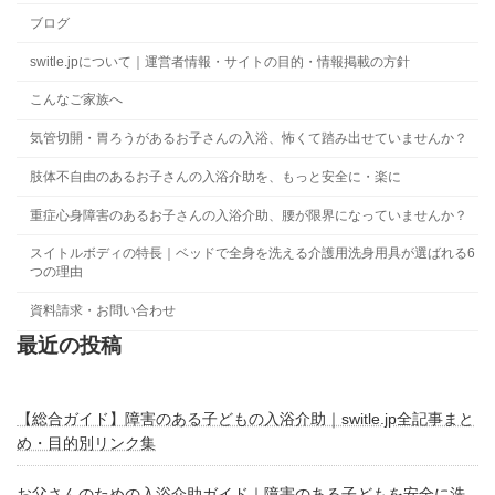
ブログ
switle.jpについて｜運営者情報・サイトの目的・情報掲載の方針
こんなご家族へ
気管切開・胃ろうがあるお子さんの入浴、怖くて踏み出せていませんか？
肢体不自由のあるお子さんの入浴介助を、もっと安全に・楽に
重症心身障害のあるお子さんの入浴介助、腰が限界になっていませんか？
スイトルボディの特長｜ベッドで全身を洗える介護用洗身用具が選ばれる6
つの理由
資料請求・お問い合わせ
最近の投稿
【総合ガイド】障害のある子どもの入浴介助｜switle.jp全記事まと
め・目的別リンク集
お父さんのための入浴介助ガイド｜障害のある子どもを安全に洗