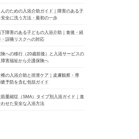
さんのための入浴介助ガイド｜障害のある子
を安全に洗う方法・最初の一歩
嚥下障害のある子どもの入浴介助｜食後・経
養・誤嚥リスクへの対応
保険への移行（20歳前後）と入浴サービスの
｜障害福祉から介護保険へ
脊椎の入浴介助と排泄ケア｜皮膚観察・導
褥瘡予防を含む包括ガイド
性筋萎縮症（SMA）タイプ別入浴ガイド｜進
合わせた安全な入浴方法