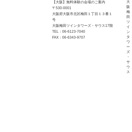
大
【大阪】無料体験の会場のご案内
阪
〒530-0001
梅
大阪府大阪市北区梅田１丁目１３番１
田
号
ツ
大阪梅田ツインタワーズ・サウス17階
イ
TEL：06-6123-7040
ン
タ
FAX：06-6343-9707
ワ
ー
ズ
・
サ
ウ
ス