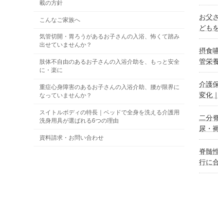
載の方針
お父
こんなご家族へ
ども
気管切開・胃ろうがあるお子さんの入浴、怖くて踏み
出せていませんか？
摂食
管栄
肢体不自由のあるお子さんの入浴介助を、もっと安全
に・楽に
介護
重症心身障害のあるお子さんの入浴介助、腰が限界に
変化
なっていませんか？
スイトルボディの特長｜ベッドで全身を洗える介護用
二分
洗身用具が選ばれる6つの理由
尿・
資料請求・お問い合わせ
脊髄
行に