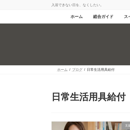
コ
ナ
入浴できない日を、なくしたい。
ン
ビ
テ
ゲ
ホーム
総合ガイド
ス
ン
ー
ツ
シ
へ
ョ
ス
ン
キ
に
ッ
移
プ
動
ホーム
ブログ
日常生活用具給付
日常生活用具給付
支