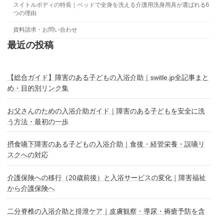
スイトルボディの特長｜ベッドで全身を洗える介護用洗身用具が選ばれる6
つの理由
資料請求・お問い合わせ
最近の投稿
【総合ガイド】障害のある子どもの入浴介助｜switle.jp全記事まと
め・目的別リンク集
お父さんのための入浴介助ガイド｜障害のある子どもを安全に洗
う方法・最初の一歩
摂食嚥下障害のある子どもの入浴介助｜食後・経管栄養・誤嚥リ
スクへの対応
介護保険への移行（20歳前後）と入浴サービスの変化｜障害福祉
から介護保険へ
二分脊椎の入浴介助と排泄ケア｜皮膚観察・導尿・褥瘡予防を含