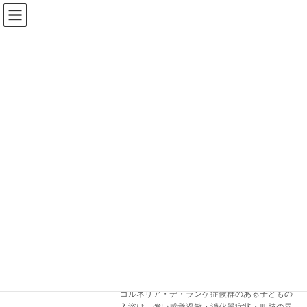
コ
ナ
ン
ビ
テ
ゲ
ン
ー
ツ
シ
へ
ョ
ス
ン
ブログ
キ
に
ッ
移
プ
動
ホーム
ブログ
消化器
消化器
コルネリア・デ・ランゲ症候群のある子
入浴介助
どもの入浴ガイド｜感覚過敏・消化器・
四肢への対応
2026年5月25日
コルネリア・デ・ランゲ症候群のある子どもの
入浴は、強い感覚過敏・消化器症状・四肢の異