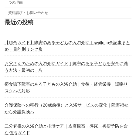
つの理由
資料請求・お問い合わせ
最近の投稿
【総合ガイド】障害のある子どもの入浴介助｜switle.jp全記事まと
め・目的別リンク集
お父さんのための入浴介助ガイド｜障害のある子どもを安全に洗
う方法・最初の一歩
摂食嚥下障害のある子どもの入浴介助｜食後・経管栄養・誤嚥リ
スクへの対応
介護保険への移行（20歳前後）と入浴サービスの変化｜障害福祉
から介護保険へ
二分脊椎の入浴介助と排泄ケア｜皮膚観察・導尿・褥瘡予防を含
む包括ガイド