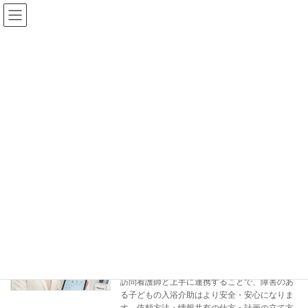
コ
ナ
ン
ビ
テ
ゲ
ン
ー
ツ
シ
へ
ョ
ス
ン
ブログ
キ
に
ッ
移
プ
動
ホーム
ブログ
連携
連携
訪問看護師との連携で入浴介助はもっと
介護者支援
安全に｜依頼・情報共有・計画の立て方
2026年5月25日
訪問看護師と上手に連携することで、障害のあ
る子どもの入浴介助はより安全・安心になりま
す。依頼方法・情報共有の仕方・計画の立て方