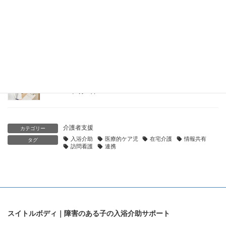
朝入浴vs夜入浴｜障害のある子どもの入浴タイミングの選び方
と生活リズムへの影響
2026年5月25日
入浴記録のつけ方｜障害のある子どもの清潔ケアを記録・共有
する方法とテンプレート
2026年5月25日
介護者支援
カテゴリー
入浴介助
医療的ケア児
在宅介護
情報共有
タグ
訪問看護
連携
スイトルボディ｜障害のある子の入浴介助サポート