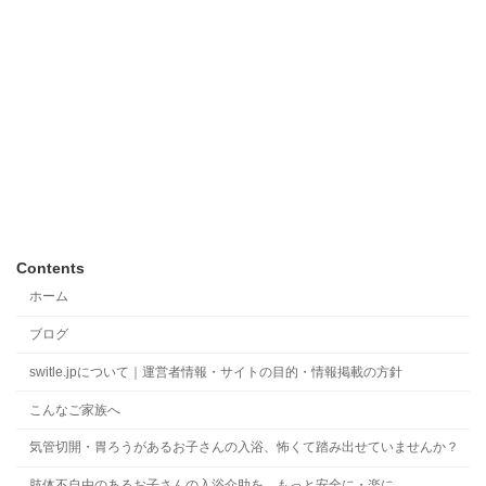
Contents
ホーム
ブログ
switle.jpについて｜運営者情報・サイトの目的・情報掲載の方針
こんなご家族へ
気管切開・胃ろうがあるお子さんの入浴、怖くて踏み出せていませんか？
肢体不自由のあるお子さんの入浴介助を、もっと安全に・楽に