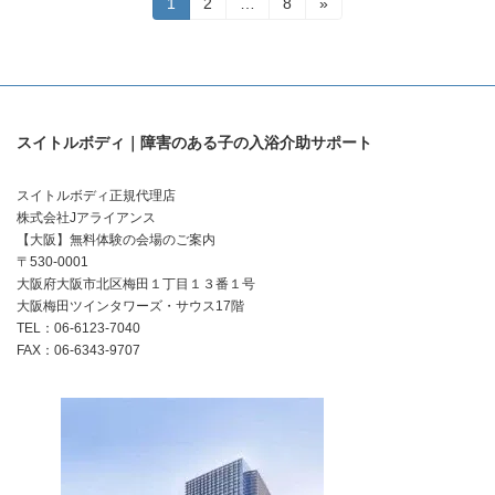
投
固
固
固
1
2
…
8
»
定
定
定
稿
ペ
ペ
ペ
ー
ー
ー
の
ジ
ジ
ジ
ペ
スイトルボディ｜障害のある子の入浴介助サポート
ー
ジ
スイトルボディ正規代理店
株式会社Jアライアンス
送
【大阪】無料体験の会場のご案内
り
〒530-0001
大阪府大阪市北区梅田１丁目１３番１号
大阪梅田ツインタワーズ・サウス17階
TEL：06-6123-7040
FAX：06-6343-9707