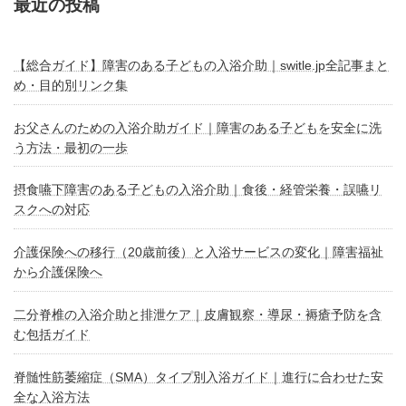
最近の投稿
【総合ガイド】障害のある子どもの入浴介助｜switle.jp全記事まと
め・目的別リンク集
お父さんのための入浴介助ガイド｜障害のある子どもを安全に洗
う方法・最初の一歩
摂食嚥下障害のある子どもの入浴介助｜食後・経管栄養・誤嚥リ
スクへの対応
介護保険への移行（20歳前後）と入浴サービスの変化｜障害福祉
から介護保険へ
二分脊椎の入浴介助と排泄ケア｜皮膚観察・導尿・褥瘡予防を含
む包括ガイド
脊髄性筋萎縮症（SMA）タイプ別入浴ガイド｜進行に合わせた安
全な入浴方法