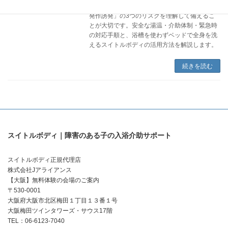
てんかんのある子どもの入浴は「溺水・転倒・
発作誘発」の3つのリスクを理解して備えるこ
とが大切です。安全な湯温・介助体制・緊急時
の対応手順と、浴槽を使わずベッドで全身を洗
えるスイトルボディの活用方法を解説します。
続きを読む
スイトルボディ｜障害のある子の入浴介助サポート
スイトルボディ正規代理店
株式会社Jアライアンス
【大阪】無料体験の会場のご案内
〒530-0001
大阪府大阪市北区梅田１丁目１３番１号
大阪梅田ツインタワーズ・サウス17階
TEL：06-6123-7040