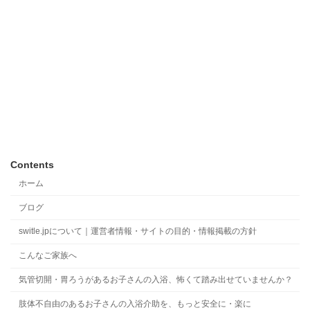
Contents
ホーム
ブログ
switle.jpについて｜運営者情報・サイトの目的・情報掲載の方針
こんなご家族へ
気管切開・胃ろうがあるお子さんの入浴、怖くて踏み出せていませんか？
肢体不自由のあるお子さんの入浴介助を、もっと安全に・楽に