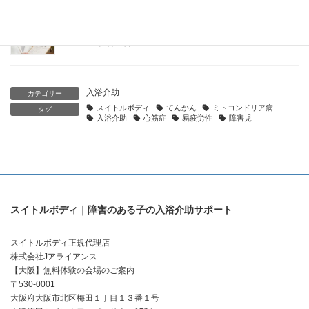
朝入浴vs夜入浴｜障害のある子どもの入浴タイミングの選び方
と生活リズムへの影響
2026年5月25日
入浴介助
カテゴリー
スイトルボディ
てんかん
ミトコンドリア病
タグ
入浴介助
心筋症
易疲労性
障害児
スイトルボディ｜障害のある子の入浴介助サポート
スイトルボディ正規代理店
株式会社Jアライアンス
【大阪】無料体験の会場のご案内
〒530-0001
大阪府大阪市北区梅田１丁目１３番１号