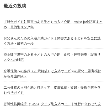
最近の投稿
【総合ガイド】障害のある子どもの入浴介助｜switle.jp全記事まと
め・目的別リンク集
お父さんのための入浴介助ガイド｜障害のある子どもを安全に洗
う方法・最初の一歩
摂食嚥下障害のある子どもの入浴介助｜食後・経管栄養・誤嚥リ
スクへの対応
介護保険への移行（20歳前後）と入浴サービスの変化｜障害福祉
から介護保険へ
二分脊椎の入浴介助と排泄ケア｜皮膚観察・導尿・褥瘡予防を含
む包括ガイド
脊髄性筋萎縮症（SMA）タイプ別入浴ガイド｜進行に合わせた安