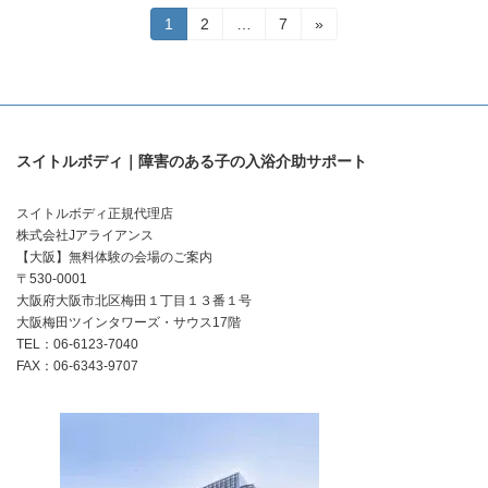
投
固
固
固
1
2
…
7
»
定
定
定
稿
ペ
ペ
ペ
ー
ー
ー
の
ジ
ジ
ジ
ペ
スイトルボディ｜障害のある子の入浴介助サポート
ー
ジ
スイトルボディ正規代理店
株式会社Jアライアンス
送
【大阪】無料体験の会場のご案内
り
〒530-0001
大阪府大阪市北区梅田１丁目１３番１号
大阪梅田ツインタワーズ・サウス17階
TEL：06-6123-7040
FAX：06-6343-9707