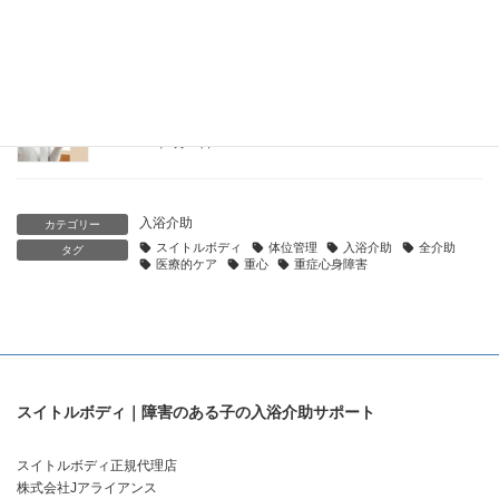
覚過敏・消化器・四肢への対応
2026年5月25日
ミトコンドリア病のある子どもの入浴ガイド｜疲労・体温管
理・心筋症への対応
2026年5月25日
入浴介助
カテゴリー
スイトルボディ
体位管理
入浴介助
全介助
タグ
医療的ケア
重心
重症心身障害
スイトルボディ｜障害のある子の入浴介助サポート
スイトルボディ正規代理店
株式会社Jアライアンス