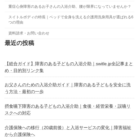
重症心身障害のあるお子さんの入浴介助、腰が限界になっていませんか？
スイトルボディの特長｜ベッドで全身を洗える介護用洗身用具が選ばれる6
つの理由
資料請求・お問い合わせ
最近の投稿
【総合ガイド】障害のある子どもの入浴介助｜switle.jp全記事まと
め・目的別リンク集
お父さんのための入浴介助ガイド｜障害のある子どもを安全に洗
う方法・最初の一歩
摂食嚥下障害のある子どもの入浴介助｜食後・経管栄養・誤嚥リ
スクへの対応
介護保険への移行（20歳前後）と入浴サービスの変化｜障害福祉
から介護保険へ