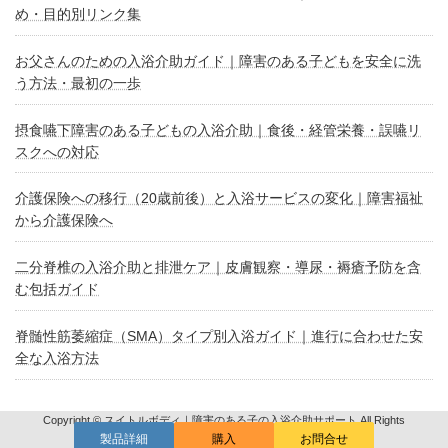
め・目的別リンク集
お父さんのための入浴介助ガイド｜障害のある子どもを安全に洗
う方法・最初の一歩
摂食嚥下障害のある子どもの入浴介助｜食後・経管栄養・誤嚥リ
スクへの対応
介護保険への移行（20歳前後）と入浴サービスの変化｜障害福祉
から介護保険へ
二分脊椎の入浴介助と排泄ケア｜皮膚観察・導尿・褥瘡予防を含
む包括ガイド
脊髄性筋萎縮症（SMA）タイプ別入浴ガイド｜進行に合わせた安
全な入浴方法
Copyright © スイトルボディ｜障害のある子の入浴介助サポート All Rights
Reserved.
製品詳細
購入
お問合せ