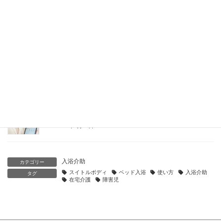
自立支援医療制度と入浴介助｜訪問看護の自己負担を減らす仕
組みを解説
2026年5月25日
成人移行期（18歳以降）の入浴介助はどう変わる？｜身体・制
度・心理の変化と対応
2026年5月25日
訪問看護師との連携で入浴介助はもっと安全に｜依頼・情報共
有・計画の立て方
2026年5月25日
入浴介助
カテゴリー
スイトルボディ
ベッド入浴
使い方
入浴介助
タグ
在宅介護
障害児